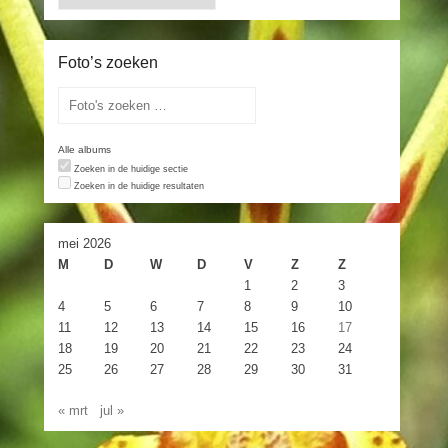
Foto’s zoeken
Alle albums
Zoeken in de huidige sectie
Zoeken in de huidige resultaten
mei 2026
M
D
W
D
V
Z
Z
1
2
3
4
5
6
7
8
9
10
11
12
13
14
15
16
17
18
19
20
21
22
23
24
25
26
27
28
29
30
31
« mrt
jul »