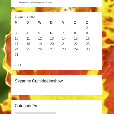
Zoeken in de huidige resultaten
augustus 2026
M
D
W
D
V
Z
Z
1
2
3
4
5
6
7
8
9
10
11
12
13
14
15
16
17
18
19
20
21
22
23
24
25
26
27
28
29
30
31
« jul
Sézanne Orchideeënshow
Categorieën