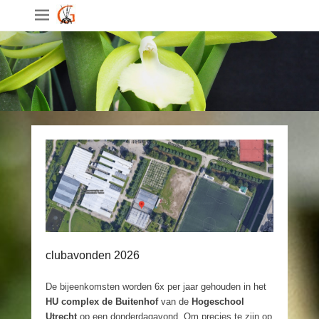
clubavonden 2026
De bijeenkomsten worden 6x per jaar gehouden in het
HU complex
de Buitenhof
van de
Hogeschool
Utrecht
op een donderdagavond. Om precies te zijn op