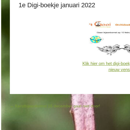
1e Digi-boekje januari 2022
Klik hier om het digi-boek
nieuw vens
Bericht navigatie
←
Kerstbijeenkomst 16 december gaat niet door!