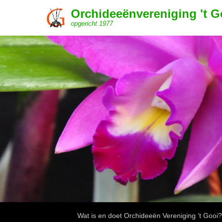
Orchideeënvereniging 't G
opgericht 1977
Submenu
Wat is en doet Orchideeën Vereniging ’t Gooi?