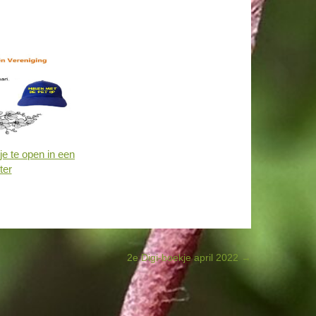
je te open in een
ter
2e Digi-boekje april 2022
→