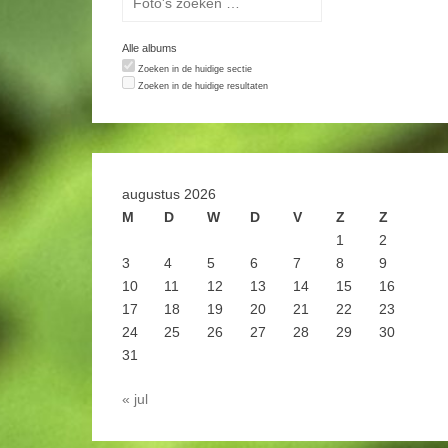
Alle albums
Zoeken in de huidige sectie
Zoeken in de huidige resultaten
augustus 2026
M
D
W
D
V
Z
Z
1
2
3
4
5
6
7
8
9
10
11
12
13
14
15
16
17
18
19
20
21
22
23
24
25
26
27
28
29
30
31
« jul