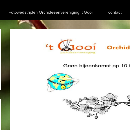
Fotowedstrijden Orchideeënvereniging ’t Gooi
contact