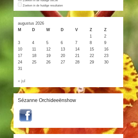
Zoeken in de huidige sectie
Zoeken in de huidige resultaten
augustus 2026
M
D
W
D
V
Z
Z
1
2
3
4
5
6
7
8
9
10
11
12
13
14
15
16
17
18
19
20
21
22
23
24
25
26
27
28
29
30
31
« jul
Sézanne Orchideeënshow