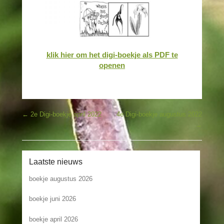
klik hier om het digi-boekje als PDF te
openen
Bericht navigatie
←
2e Digi-boekje april 2022
4e Digi-boekje augustus 2022
→
Laatste nieuws
boekje augustus 2026
boekje juni 2026
boekje april 2026