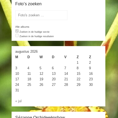
Foto’s zoeken
Alle albums
Zoeken in de huidige sectie
Zoeken in de huidige resultaten
augustus 2026
M
D
W
D
V
Z
Z
1
2
3
4
5
6
7
8
9
10
11
12
13
14
15
16
17
18
19
20
21
22
23
24
25
26
27
28
29
30
31
« jul
Sézanne Orchideeënshow