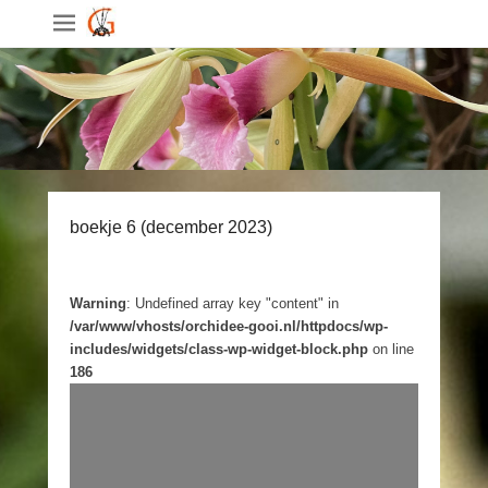
boekje 6 (december 2023)
Warning
: Undefined array key "content" in
/var/www/vhosts/orchidee-gooi.nl/httpdocs/wp-
includes/widgets/class-wp-widget-block.php
on line
186