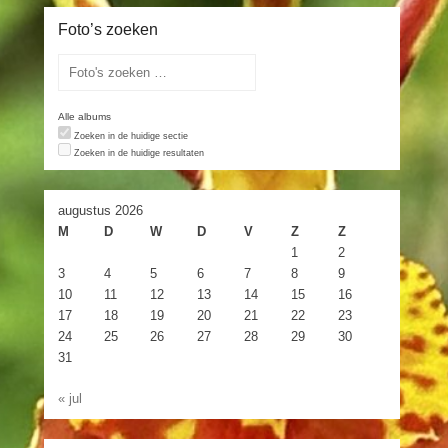
Foto’s zoeken
Alle albums
Zoeken in de huidige sectie
Zoeken in de huidige resultaten
augustus 2026
M
D
W
D
V
Z
Z
1
2
3
4
5
6
7
8
9
10
11
12
13
14
15
16
17
18
19
20
21
22
23
24
25
26
27
28
29
30
31
« jul