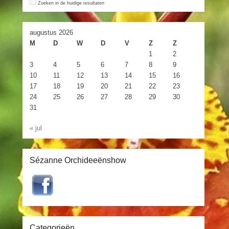
Zoeken in de huidige resultaten
augustus 2026
M
D
W
D
V
Z
Z
1
2
3
4
5
6
7
8
9
10
11
12
13
14
15
16
17
18
19
20
21
22
23
24
25
26
27
28
29
30
31
« jul
Sézanne Orchideeënshow
Categorieën