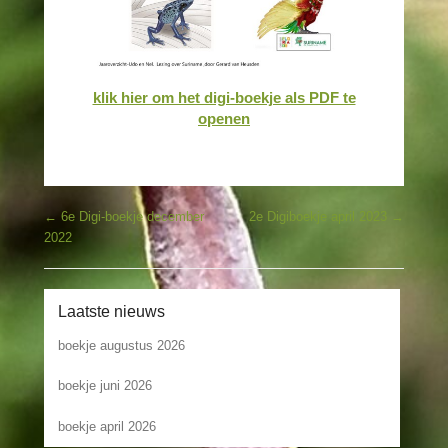
klik hier om het digi-boekje als PDF te
openen
Bericht navigatie
←
6e Digi-boekje december
2e Digiboekje april 2023
→
2022
Laatste nieuws
boekje augustus 2026
boekje juni 2026
boekje april 2026