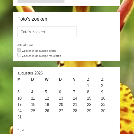
Foto’s zoeken
Alle albums
Zoeken in de huidige sectie
Zoeken in de huidige resultaten
augustus 2026
M
D
W
D
V
Z
Z
1
2
3
4
5
6
7
8
9
10
11
12
13
14
15
16
17
18
19
20
21
22
23
24
25
26
27
28
29
30
31
« jul