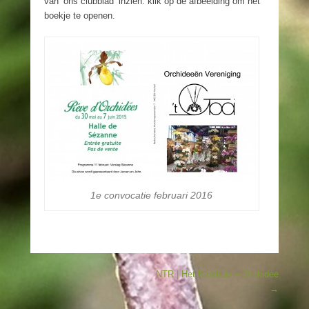
van ‘ons clubblad’ inzien: klik op de afbeelding om het
boekje te openen.
1e convocatie februari 2016
Bericht navigatie
NTR | Het Klokhuis – Orchidee
→