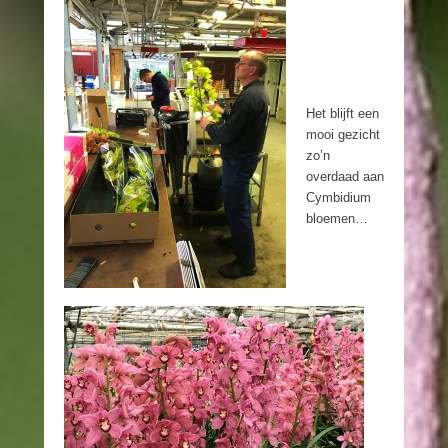
Het blijft een
mooi gezicht
zo’n
overdaad aan
Cymbidium
bloemen…