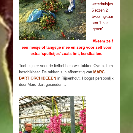
waterbuisjes
5 rozen 2
tweelingkaar
sen 1 zak
‘groen’
#Neem zelf
een mesje of tangetje mee en zorg voor zelf voor
extra ‘spulletjes’ zoals lint, kerstballen.
Toch zijn er voor de liefhebbers wel takken Cymbidium
beschikbaar. De takken zijn afkomstig van
MARC
BART ORCHIDEEËN
in Rijsenhout. Hoogst persoonlijk
door Marc Bart gesneden…