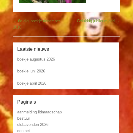
Bericht navigatie
←
6e digi-boekje december
Gelukkig jubileumjaar!
→
2016
Laatste nieuws
boekje augustus 2026
boekje juni 2026
boekje april 2026
Pagina’s
aanmelding lidmaadschap
bestuur
clubavonden 2026
contact