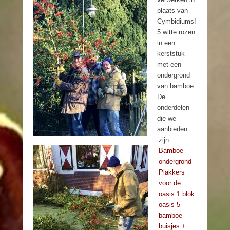
plaats van
Cymbidiums!
5 witte rozen
in een
kerststuk
met een
ondergrond
van bamboe.
De
onderdelen
die we
aanbieden
zijn:
Bamboe
ondergrond
Plakkers
voor de
oasis 1 blok
oasis 5
bamboe-
buisjes +