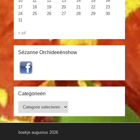
10
11
12
13
14
15
16
17
18
19
20
21
22
23
24
25
26
27
28
29
30
31
« jul
Sézanne Orchideeënshow
Categorieën
Categorieën
boekje augustus 2026