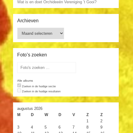
Wat is en doet Orchideeën Vereniging ’t Gooi?
Archieven
Archieven
Foto’s zoeken
Alle albums
Zoeken in de huidige sectie
Zoeken in de huidige resultaten
augustus 2026
M
D
W
D
V
Z
Z
1
2
3
4
5
6
7
8
9