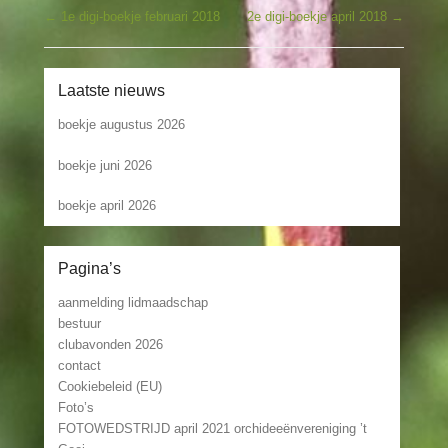
Bericht navigatie
←
1e digi-boekje februari 2018
2e digi-boekje april 2018
→
Laatste nieuws
boekje augustus 2026
boekje juni 2026
boekje april 2026
Pagina’s
aanmelding lidmaadschap
bestuur
clubavonden 2026
contact
Cookiebeleid (EU)
Foto’s
FOTOWEDSTRIJD april 2021 orchideeënvereniging ’t