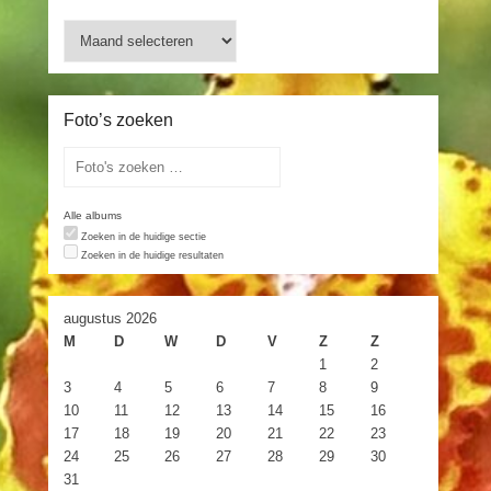
Archieven
Foto’s zoeken
Alle albums
Zoeken in de huidige sectie
Zoeken in de huidige resultaten
augustus 2026
M
D
W
D
V
Z
Z
1
2
3
4
5
6
7
8
9
10
11
12
13
14
15
16
17
18
19
20
21
22
23
24
25
26
27
28
29
30
31