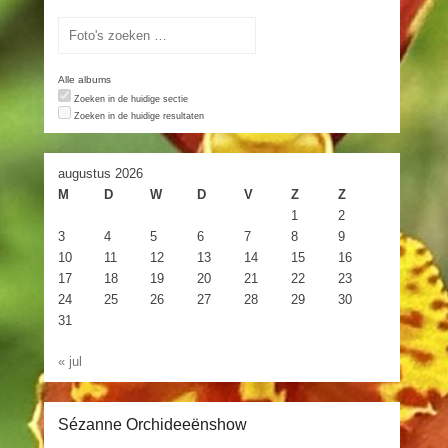
Alle albums
Zoeken in de huidige sectie
Zoeken in de huidige resultaten
augustus 2026
M
D
W
D
V
Z
Z
1
2
3
4
5
6
7
8
9
10
11
12
13
14
15
16
17
18
19
20
21
22
23
24
25
26
27
28
29
30
31
« jul
Sézanne Orchideeënshow