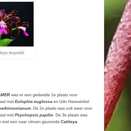
leya leopoldii
KAMER
was er een gedeelde 1e plaats voor
aal met
Eulophia euglossa
en Udo Hasewinkel
parkinsonianum
. De 2e plaats was ook weer voor
aal met
Psychopsis papilio
. De 3e plaats was
n met een naar citroen geurende
Cattleya
.