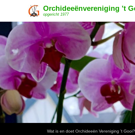
Orchideeënvereniging 't G
opgericht 1977
Submenu
Wat is en doet Orchideeën Vereniging ’t Gooi?