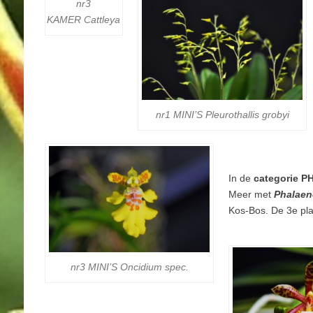
nr3
KAMER
Cattleya
nr1 MINI’S
Pleurothallis grobyi
In de
categorie 
Meer met
Phalaen
Kos-Bos. De 3e pl
nr3 MINI’S
Oncidium spec.