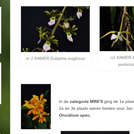
n1 KAMER
nr 1 KAMER
Eulophia euglossa
parkins
In de
categorie MINI’S
ging de 1e plaa
2e én 3e plaats waren beiden voor Jan
Oncidium spec.