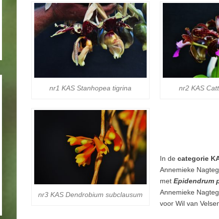
nr1 KAS
Stanhopea tigrina
nr2 KAS
Catt
In de
categorie 
Annemieke Nagteg
met
Epidendrum 
Annemieke Nagteg
nr3 KAS
Dendrobium subclausum
voor Wil van Velse