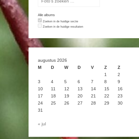
Alle albums
Zoeken in de huidige sectie
Zoeken in de huidige resultaten
augustus 2026
M
D
W
D
V
Z
Z
1
2
3
4
5
6
7
8
9
10
11
12
13
14
15
16
17
18
19
20
21
22
23
24
25
26
27
28
29
30
31
« jul