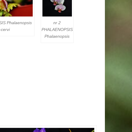
nr 2
SIS
Phalaenopsis
PHALAENOPSIS
-cervi
Phalaenopsis