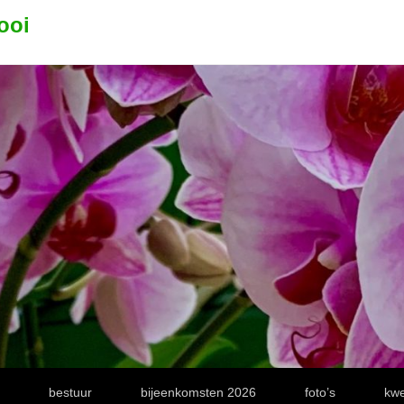
ooi
bestuur
bijeenkomsten 2026
foto’s
kwe