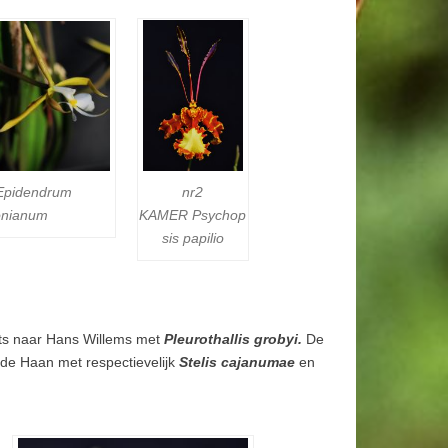
Epidendrum
nr2
onianum
KAMER
Psychop
sis papilio
ts naar Hans Willems met
Pleurothallis grobyi.
De
 de Haan met respectievelijk
Stelis cajanumae
en