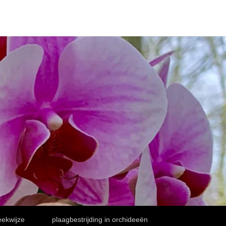
ekwijze
plaagbestrijding in orchideeën