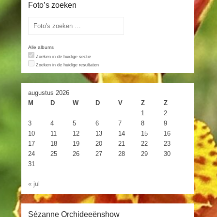
Foto’s zoeken
Alle albums
Zoeken in de huidige sectie
Zoeken in de huidige resultaten
augustus 2026
M
D
W
D
V
Z
Z
1
2
3
4
5
6
7
8
9
10
11
12
13
14
15
16
17
18
19
20
21
22
23
24
25
26
27
28
29
30
31
« jul
Sézanne Orchideeënshow