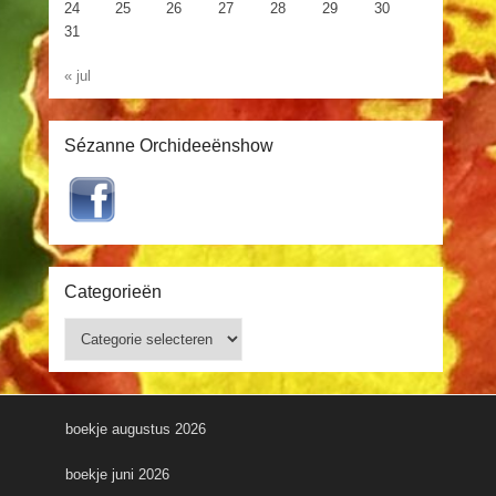
24
25
26
27
28
29
30
31
« jul
Sézanne Orchideeënshow
Categorieën
Categorieën
boekje augustus 2026
boekje juni 2026