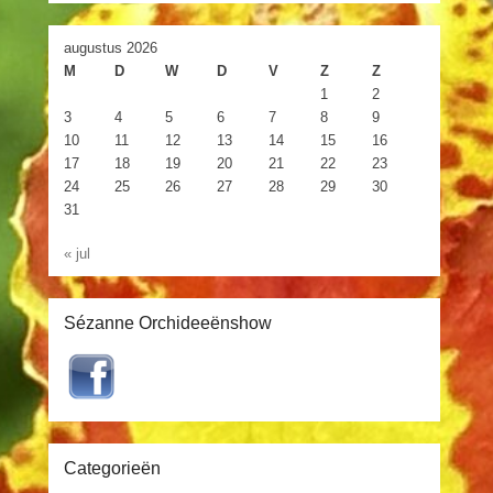
augustus 2026
M
D
W
D
V
Z
Z
1
2
3
4
5
6
7
8
9
10
11
12
13
14
15
16
17
18
19
20
21
22
23
24
25
26
27
28
29
30
31
« jul
Sézanne Orchideeënshow
Categorieën