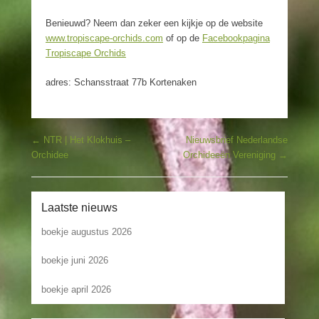
Benieuwd? Neem dan zeker een kijkje op de website
www.tropiscape-orchids.com
of op de
Facebookpagina
Tropiscape Orchids
adres: Schansstraat 77b Kortenaken
Bericht navigatie
←
NTR | Het Klokhuis –
Nieuwsbrief Nederlandse
Orchidee
Orchideeën Vereniging
→
Laatste nieuws
boekje augustus 2026
boekje juni 2026
boekje april 2026